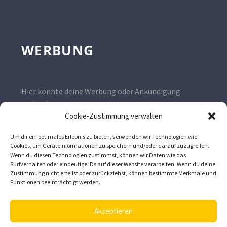
WERBUNG
Hier könnte deine Werbung oder Ankündigung
stehen!
Cookie-Zustimmung verwalten
Kontaktiere uns gerne unter
wissen@imker.ag
Um dir ein optimales Erlebnis zu bieten, verwenden wir Technologien wie
Cookies, um Geräteinformationen zu speichern und/oder darauf zuzugreifen.
Wenn du diesen Technologien zustimmst, können wir Daten wie das
Surfverhalten oder eindeutige IDs auf dieser Website verarbeiten. Wenn du deine
Zustimmung nicht erteilst oder zurückziehst, können bestimmte Merkmale und
Funktionen beeinträchtigt werden.
Akzeptieren