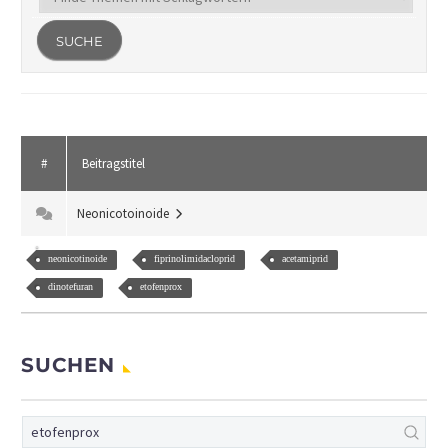
#
Beitragstitel
Neonicotoinoide
neonicotinoide
fiprinolimidacloprid
acetamiprid
dinotefuran
etofenprox
SUCHEN