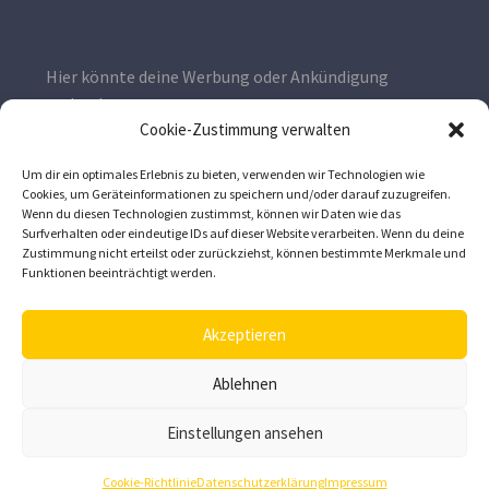
Hier könnte deine Werbung oder Ankündigung
stehen!
Cookie-Zustimmung verwalten
Kontaktiere uns gerne unter
wissen@imker.ag
Um dir ein optimales Erlebnis zu bieten, verwenden wir Technologien wie
Cookies, um Geräteinformationen zu speichern und/oder darauf zuzugreifen.
Wenn du diesen Technologien zustimmst, können wir Daten wie das
Surfverhalten oder eindeutige IDs auf dieser Website verarbeiten. Wenn du deine
Zustimmung nicht erteilst oder zurückziehst, können bestimmte Merkmale und
Funktionen beeinträchtigt werden.
Akzeptieren
Ablehnen
Impressum
Datenschutz & Cookie-Richtlinie
Einstellungen ansehen
Cookie-Richtlinie
Datenschutzerklärung
Impressum