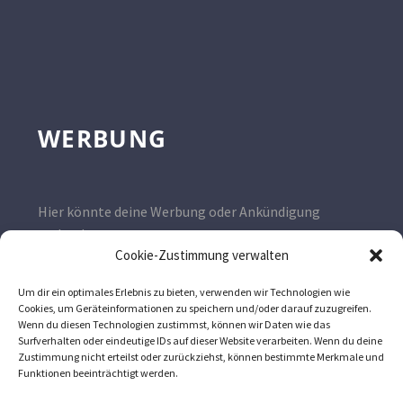
WERBUNG
Hier könnte deine Werbung oder Ankündigung
stehen!
Cookie-Zustimmung verwalten
Kontaktiere uns gerne unter
wissen@imker.ag
Um dir ein optimales Erlebnis zu bieten, verwenden wir Technologien wie
Cookies, um Geräteinformationen zu speichern und/oder darauf zuzugreifen.
Wenn du diesen Technologien zustimmst, können wir Daten wie das
Surfverhalten oder eindeutige IDs auf dieser Website verarbeiten. Wenn du deine
Zustimmung nicht erteilst oder zurückziehst, können bestimmte Merkmale und
Funktionen beeinträchtigt werden.