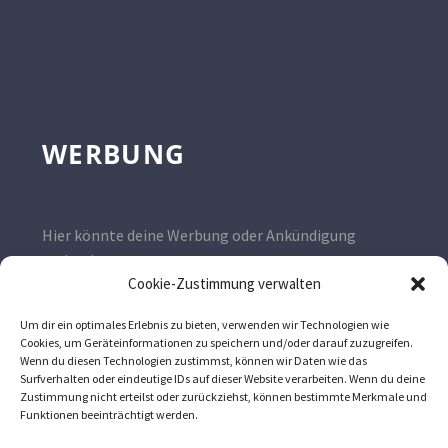
WERBUNG
Hier könnte deine Werbung oder Ankündigung
stehen!
Cookie-Zustimmung verwalten
Kontaktiere uns gerne unter
wissen@imker.ag
Um dir ein optimales Erlebnis zu bieten, verwenden wir Technologien wie
Cookies, um Geräteinformationen zu speichern und/oder darauf zuzugreifen.
Wenn du diesen Technologien zustimmst, können wir Daten wie das
Surfverhalten oder eindeutige IDs auf dieser Website verarbeiten. Wenn du deine
Zustimmung nicht erteilst oder zurückziehst, können bestimmte Merkmale und
Funktionen beeinträchtigt werden.