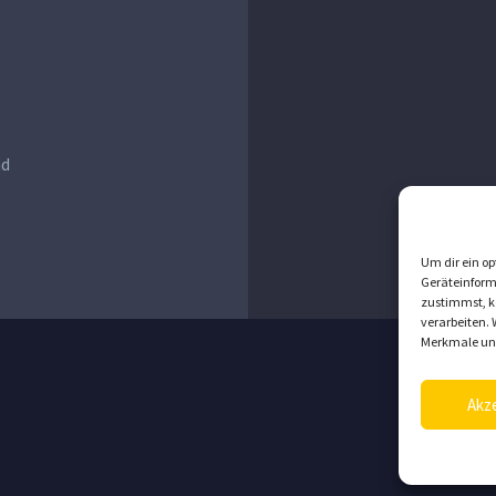
nd
Um dir ein op
Geräteinform
zustimmst, kö
verarbeiten.
Merkmale und
Akz