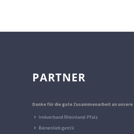
PARTNER
Danke für die gute Zusammenarbeit an unsere 
Imkverband Rheinland-Pfalz
Bienenlieb gem.V.