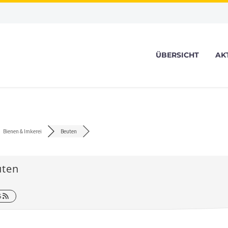
ÜBERSICHT
AK
Bienen & Imkerei
Beuten
uten
S