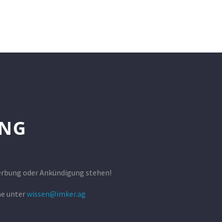
NG
erbung oder Ankündigung stehen!
ne unter
wissen@imker.ag