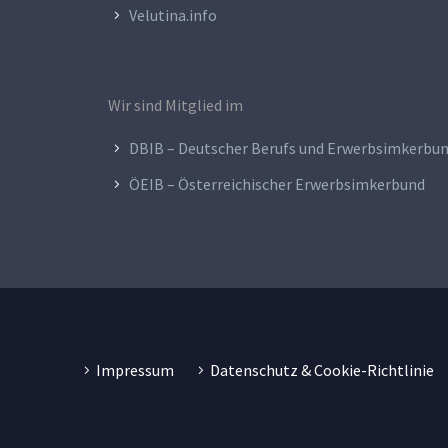
Velutina.info
Wir sind Mitglied im
DBIB – Deutscher Berufs und Erwerbsimkerbu
ÖEIB – Österreichischer Erwerbsimkerbund
Impressum
Datenschutz & Cookie-Richtlinie