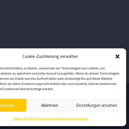
Cookie-Zustimmung verwalten
timales Erlebnis zu bieten, verwenden wir Technologien wie Cookies, um
ationen zu speichern und/oder darauf zuzugreifen. Wenn du diesen Technologien
nnen wir Daten wie das Surfverhalten oder eindeutige IDs auf dieser Website
 Wenn du deine Zustimmung nicht erteilst oder zurückziehst, können bestimmte
 Funktionen beeinträchtigt werden.
eptieren
Ablehnen
Einstellungen ansehen
Cookie-Richtlinie
Datenschutzerklärung
Impressum