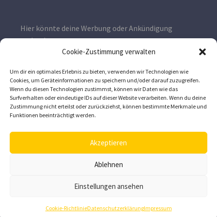
Hier könnte deine Werbung oder Ankündigung
stehen!
Cookie-Zustimmung verwalten
Kontaktiere uns gerne unter
wissen@imker.ag
Um dir ein optimales Erlebnis zu bieten, verwenden wir Technologien wie
Cookies, um Geräteinformationen zu speichern und/oder darauf zuzugreifen.
Wenn du diesen Technologien zustimmst, können wir Daten wie das
Surfverhalten oder eindeutige IDs auf dieser Website verarbeiten. Wenn du deine
Zustimmung nicht erteilst oder zurückziehst, können bestimmte Merkmale und
Funktionen beeinträchtigt werden.
Akzeptieren
Ablehnen
Impressum
Datenschutz & Cookie-Richtlinie
Einstellungen ansehen
Cookie-Richtlinie
Datenschutzerklärung
Impressum